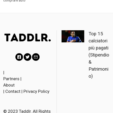
comprare auto
Top 15
calciatori
più pagati
(Stipendio
&
F
T
E
Patrimoni
a
w
m
|
o)
Partners
|
c
i
a
About
e
t
i
|
Contact
|
Privacy Policy
b
t
l
o
e
o
r
© 2023 Taddlr. All Rights