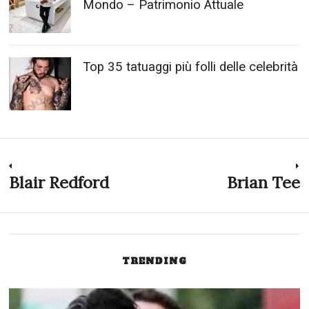
Mondo – Patrimonio Attuale
Top 35 tatuaggi più folli delle celebrità
Navigazione
Blair Redford
Brian Tee
Previous
N
post:
p
articoli
TRENDING