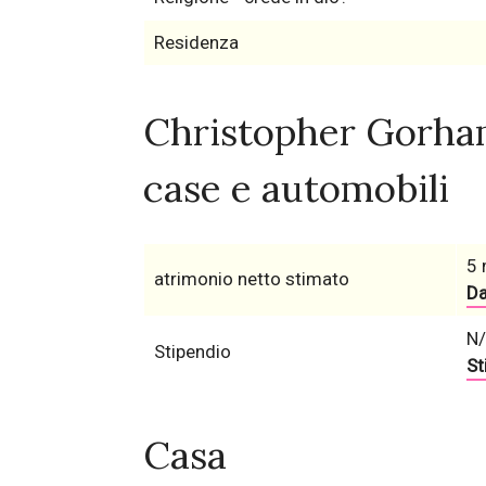
Residenza
Christopher Gorham
case e automobili
5 
atrimonio netto stimato
Da
N
Stipendio
St
Casa