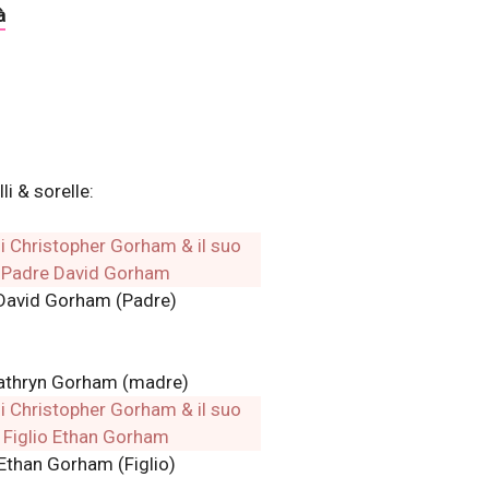
à
li & sorelle:
David Gorham (Padre)
athryn Gorham (madre)
Ethan Gorham (Figlio)