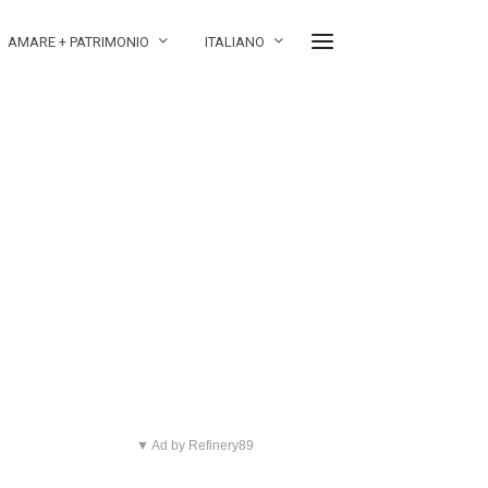
AMARE + PATRIMONIO
ITALIANO
▼ Ad by Refinery89