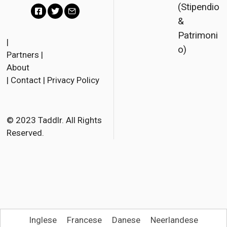
(Stipendio
&
F
T
E
Patrimoni
a
w
m
|
o)
Partners
|
c
i
a
About
e
t
i
|
Contact
|
Privacy Policy
b
t
l
o
e
o
r
© 2023 Taddlr. All Rights
Reserved.
k
Inglese
Francese
Danese
Neerlandese