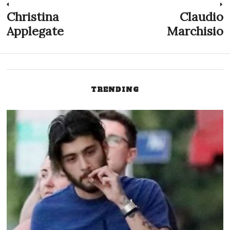
Navigazione
Christina
Claudio
Previous
N
post:
p
Applegate
Marchisio
articoli
TRENDING