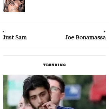
Navigazione
Just Sam
Joe Bonamassa
Previous
N
post:
p
articoli
TRENDING