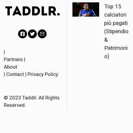
Top 15
calciatori
più pagati
(Stipendio
&
F
T
E
Patrimoni
a
w
m
|
o)
Partners
|
c
i
a
About
e
t
i
|
Contact
|
Privacy Policy
b
t
l
o
e
o
r
© 2023 Taddlr. All Rights
Reserved.
k