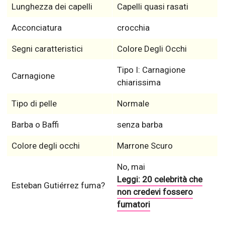
Lunghezza dei capelli
Capelli quasi rasati
Acconciatura
crocchia
Segni caratteristici
Colore Degli Occhi
Tipo I: Carnagione
Carnagione
chiarissima
Tipo di pelle
Normale
Barba o Baffi
senza barba
Colore degli occhi
Marrone Scuro
No, mai
Leggi: 20 celebrità che
Esteban Gutiérrez fuma?
non credevi fossero
fumatori