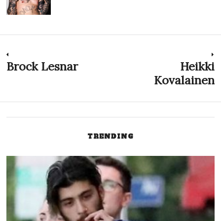
Navigazione
Brock Lesnar
Heikki
Previous
N
post:
p
Kovalainen
articoli
TRENDING