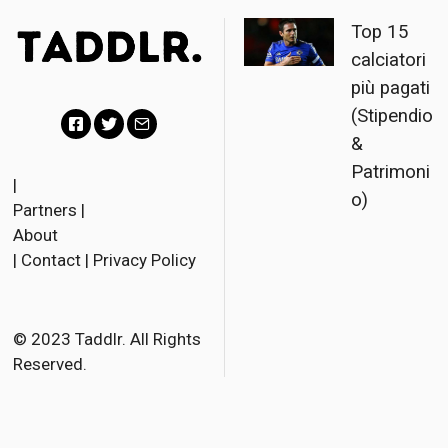
Top 15
calciatori
più pagati
(Stipendio
&
F
T
E
Patrimoni
a
w
m
|
o)
Partners
|
c
i
a
About
e
t
i
|
Contact
|
Privacy Policy
b
t
l
o
e
o
r
© 2023 Taddlr. All Rights
Reserved.
k