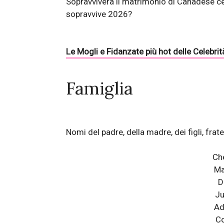
Sopravviverà il matrimonio di Canadese ce
sopravvive 2026?
Le Mogli e Fidanzate più hot delle Celebrit
Famiglia
Nomi del padre, della madre, dei figli, fratel
Ch
Ma
D
Ju
Ad
Co