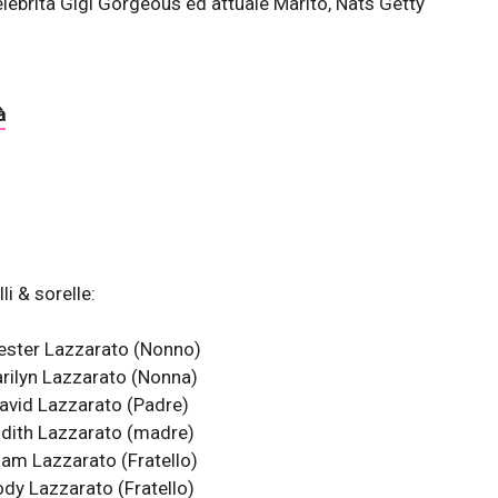
lebrità Gigi Gorgeous ed attuale Marito, Nats Getty
à
li & sorelle:
ester Lazzarato (Nonno)
rilyn Lazzarato (Nonna)
avid Lazzarato (Padre)
dith Lazzarato (madre)
am Lazzarato (Fratello)
dy Lazzarato (Fratello)