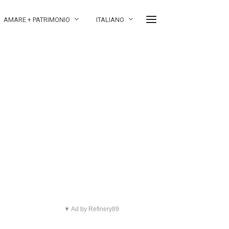
AMARE + PATRIMONIO
ITALIANO
▼ Ad by Refinery89