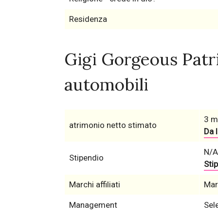
Residenza
Gigi Gorgeous Patri
automobili
3 mi
atrimonio netto stimato
Da l
N/A
Stipendio
Stip
Marchi affiliati
Mar
Management
Sel