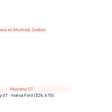
g GT
- marca Ford ($26, 670)