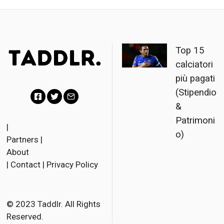
Top 15
calciatori
più pagati
(Stipendio
&
F
T
E
Patrimoni
a
w
m
|
o)
Partners
|
c
i
a
About
e
t
i
|
Contact
|
Privacy Policy
b
t
l
o
e
o
r
© 2023 Taddlr. All Rights
Reserved.
k