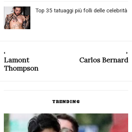
Top 35 tatuaggi più folli delle celebrità
Navigazione
Lamont
Carlos Bernard
Previous
N
post:
p
Thompson
articoli
TRENDING