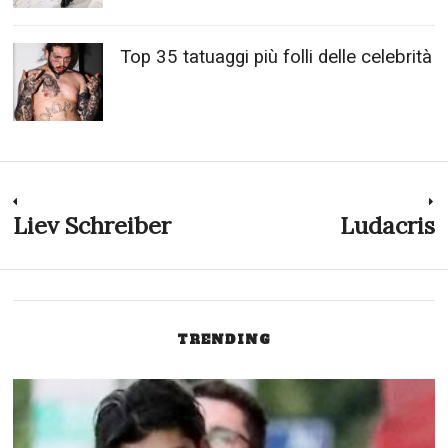
Top 35 tatuaggi più folli delle celebrità
Navigazione
Liev Schreiber
Ludacris
Previous
N
post:
p
articoli
TRENDING