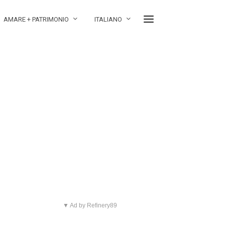
AMARE + PATRIMONIO
ITALIANO
▼ Ad by Refinery89