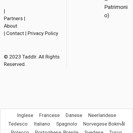
F
T
E
Patrimoni
a
w
m
|
o)
Partners
|
c
i
a
About
e
t
i
|
Contact
|
Privacy Policy
b
t
l
o
e
o
r
© 2023 Taddlr. All Rights
Reserved.
k
Inglese
Francese
Danese
Neerlandese
Tedesco
Italiano
Spagnolo
Norvegese Bokmål
Polacco
Portoghese, Brasile
Svedese
Turco