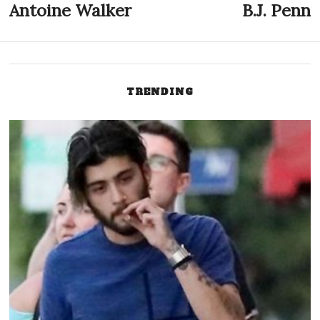
Navigazione
Antoine Walker
B.J. Penn
Previous
N
post:
p
articoli
TRENDING