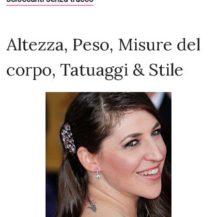
No, mai
Leggi: 20 celebrità che
Mayim Bialik fuma?
non credevi fossero
fumatori
Leggi: Quali celebrità sono realmente loro: 20 immagini
scioccanti senza trucco
Altezza, Peso, Misure del
corpo, Tatuaggi & Stile