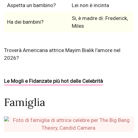
L'orientamento sessuale
Etero
In nessuna relazione o
Partner
sconosciuta
Le sue ex fidanzate o ex
Michael Stone
mogli
Precedentemente
Info
sposato e divorziato
Aspetta un bambino?
Lei non è incinta
Si, è madre di: Frederick,
Ha dei bambini?
Miles
Troverà Americana attrice Mayim Bialik l'amore nel
2026?