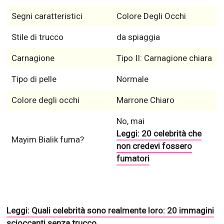
snella & tipo di viso ovale
Colore dei capelli
Marrone scuro
Tipo di capelli
Lisci
capelli lunghi – fino al
Lunghezza dei capelli
reggiseno
Acconciatura
chic
Segni caratteristici
Colore Degli Occhi
Stile di trucco
da spiaggia
Carnagione
Tipo II: Carnagione chiara
Tipo di pelle
Normale
Colore degli occhi
Marrone Chiaro