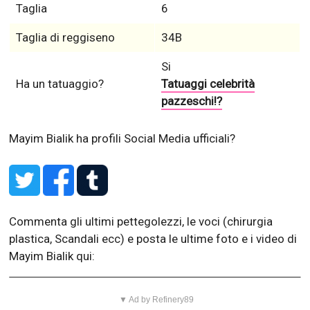
Altezza
163 cm
Peso
61 kilo
Stile d'abbigliamento
elegante
Colori
Nero Rosso
Piede - Misura di scarpe
8.5
Taglia
6
Taglia di reggiseno
34B
Si
Ha un tatuaggio?
Tatuaggi celebrità
pazzeschi!?
Mayim Bialik ha profili Social Media ufficiali?