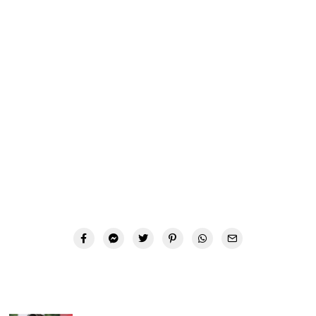
Commenta gli ultimi pettegolezzi, le voci (chirurgia
plastica, Scandali ecc) e posta le ultime foto e i video di
Mayim Bialik qui:
▼ Ad by Refinery89