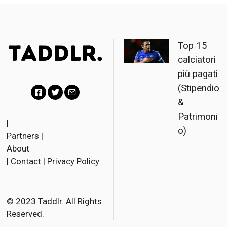
Top 15
calciatori
più pagati
(Stipendio
&
F
T
E
Patrimoni
a
w
m
|
o)
Partners
|
c
i
a
About
e
t
i
|
Contact
|
Privacy Policy
b
t
l
o
e
o
r
© 2023 Taddlr. All Rights
Reserved.
k