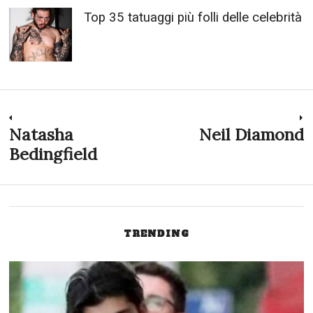
Top 35 tatuaggi più folli delle celebrità
Navigazione
Natasha
Neil Diamond
Previous
N
post:
p
Bedingfield
articoli
TRENDING