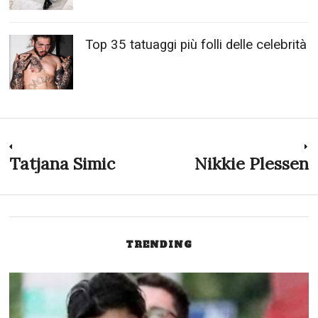
Top 35 tatuaggi più folli delle celebrità
Navigazione
Tatjana Simic
Nikkie Plessen
Previous
N
post:
p
articoli
TRENDING