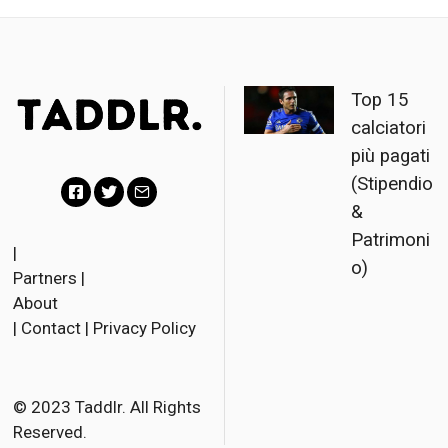
Top 15
calciatori
più pagati
(Stipendio
&
Facebook
Twitter
Email
Patrimoni
|
o)
Partners
|
About
|
Contact
|
Privacy Policy
© 2023 Taddlr. All Rights
Reserved.