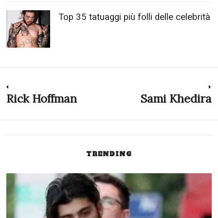
Top 35 tatuaggi più folli delle celebrità
Navigazione
Rick Hoffman
Sami Khedira
Previous
N
post:
p
articoli
TRENDING