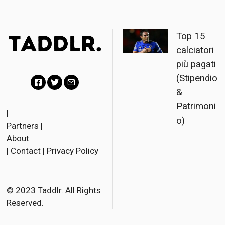
Top 15
calciatori
più pagati
(Stipendio
&
F
T
E
Patrimoni
a
w
m
|
o)
Partners
|
c
i
a
About
e
t
i
|
Contact
|
Privacy Policy
b
t
l
o
e
o
r
© 2023 Taddlr. All Rights
Reserved.
k