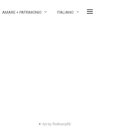
AMARE + PATRIMONIO
ITALIANO
▼ Ad by Refinery89