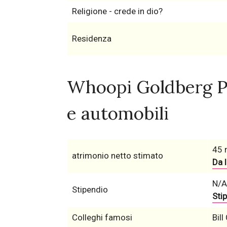
Religione - crede in dio?
Residenza
Whoopi Goldberg Pa
e automobili
45 m
atrimonio netto stimato
Da l
N/A
Stipendio
Stip
Colleghi famosi
Bil