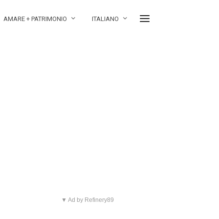
AMARE + PATRIMONIO
ITALIANO
▼ Ad by Refinery89