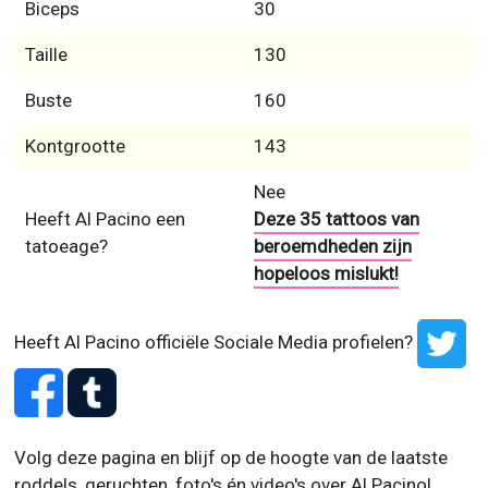
Biceps
30
Taille
130
Buste
160
Kontgrootte
143
Nee
Heeft Al Pacino een
Deze 35 tattoos van
tatoeage?
beroemdheden zijn
hopeloos mislukt!
Heeft Al Pacino officiële Sociale Media profielen?
Volg deze pagina en blijf op de hoogte van de laatste
roddels, geruchten, foto's én video's over Al Pacino!