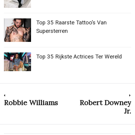
Top 35 Raarste Tattoo’s Van
Supersterren
Top 35 Rijkste Actrices Ter Wereld
Post
Robbie Williams
Robert Downey
Previous
N
post:
p
Jr.
navigation