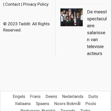
e
t
i
|
Contact
|
Privacy Policy
b
t
l
De meest
o
e
spectacul
o
r
© 2023 Taddlr. All Rights
aire
Reserved.
k
salarisse
n van
televisie
acteurs
Engels
Frans
Deens
Nederlands
Duits
Italiaans
Spaans
Noors Bokmål
Pools
Portugees, Brazilië
Zweeds
Turks