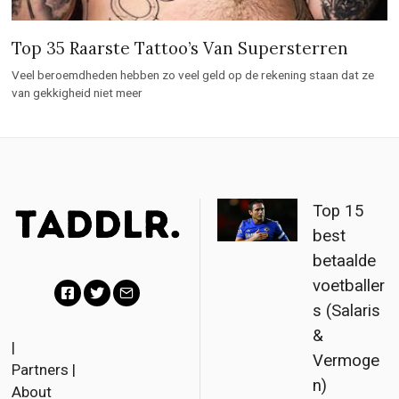
Top 35 Raarste Tattoo’s Van Supersterren
Veel beroemdheden hebben zo veel geld op de rekening staan dat ze
van gekkigheid niet meer
Top 15
best
betaalde
voetballer
s (Salaris
F
T
E
&
a
w
m
|
Vermoge
Partners
|
c
i
a
n)
About