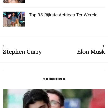
Top 35 Rijkste Actrices Ter Wereld
Post
Stephen Curry
Elon Musk
Previous
N
post:
p
navigation
TRENDING