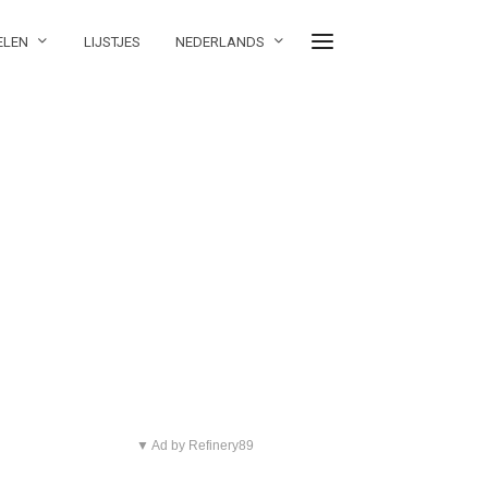
ELEN
LIJSTJES
NEDERLANDS
▼ Ad by Refinery89