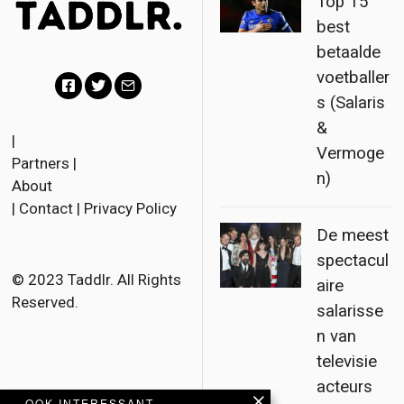
Top 15
best
betaalde
voetballer
s (Salaris
F
T
E
&
a
w
m
|
Vermoge
Partners
|
c
i
a
n)
About
e
t
i
|
Contact
|
Privacy Policy
b
t
l
De meest
o
e
spectacul
o
r
© 2023 Taddlr. All Rights
aire
Reserved.
k
salarisse
n van
televisie
acteurs
OOK INTERESSANT