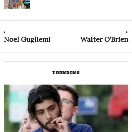
Post
Noel Gugliemi
Walter O’Brien
Previous
N
post:
p
navigation
TRENDING