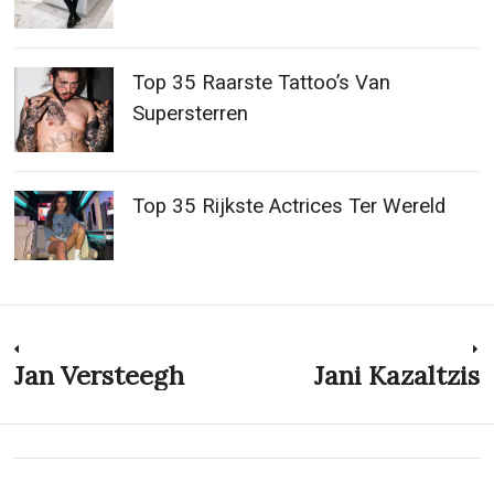
Top 35 Raarste Tattoo’s Van
Supersterren
Top 35 Rijkste Actrices Ter Wereld
Post
Jan Versteegh
Jani Kazaltzis
Previous
N
post:
p
navigation