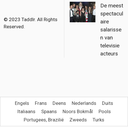
b
t
l
De meest
o
e
spectacul
o
r
© 2023 Taddlr. All Rights
aire
Reserved.
k
salarisse
n van
televisie
acteurs
Engels
Frans
Deens
Nederlands
Duits
Italiaans
Spaans
Noors Bokmål
Pools
Portugees, Brazilië
Zweeds
Turks