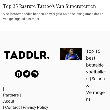
Top 35 Raarste Tattoo’s Van Supersterren
Veel beroemdheden hebben zo veel geld op de rekening staan dat ze
van gekkigheid niet meer
Top 15
best
betaalde
voetballer
s (Salaris
F
T
E
&
a
w
m
|
Vermoge
Partners
|
c
i
a
n)
About
e
t
i
|
Contact
|
Privacy Policy