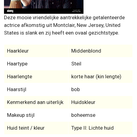
States is slank en zij heeft een ovaal gezichtstype.
Haarkleur
Middenblond
Haartype
Steil
Haarlengte
korte haar (kin lengte)
Haarstijl
bob
Kenmerkend aan uiterlijk
Huidskleur
Makeup stijl
boheemse
Huid teint / kleur
Type II: Lichte huid
Huidtype
Normale huid
Oogkleur
Lichtblauw
Nee, nooit