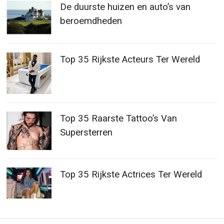
Top 35 Rijkste Acteurs Ter Wereld
Top 35 Raarste Tattoo’s Van
Supersterren
Top 35 Rijkste Actrices Ter Wereld
Post
Katie Cassidy
Kristian Nairn
Previous
N
post:
p
navigation