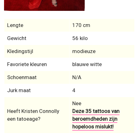
Gewicht
56 kilo
Kledingstijl
modieuze
Favoriete kleuren
blauwe witte
Schoenmaat
N/A
Jurk maat
4
Nee
Heeft Kristen Connolly
Deze 35 tattoos van
een tatoeage?
beroemdheden zijn
hopeloos mislukt!
Heeft Kristen Connolly officiële Sociale Media profielen?