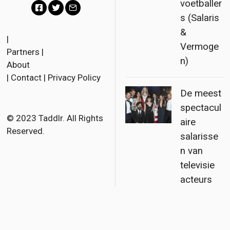
Partners
|
c
i
a
n)
About
e
t
i
|
Contact
|
Privacy Policy
b
t
l
De meest
o
e
spectacul
o
r
© 2023 Taddlr. All Rights
aire
Reserved.
k
salarisse
n van
televisie
acteurs
Engels
Frans
Deens
Nederlands
Duits