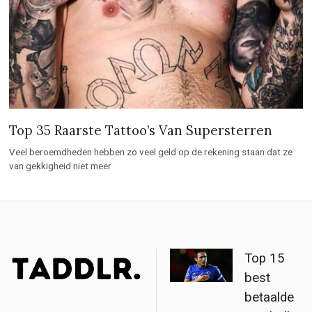
Top 35 Raarste Tattoo’s Van Supersterren
Veel beroemdheden hebben zo veel geld op de rekening staan dat ze
van gekkigheid niet meer
Top 15
best
betaalde
voetballer
s (Salaris
F
T
E
&
a
w
m
|
Vermoge