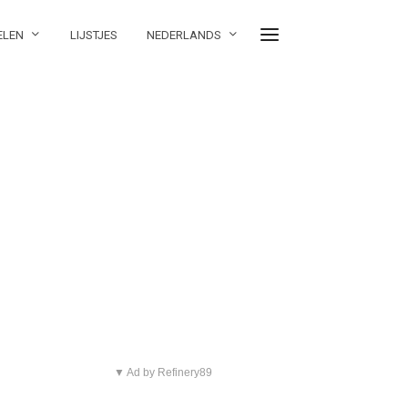
ELEN
LIJSTJES
NEDERLANDS
▼ Ad by Refinery89