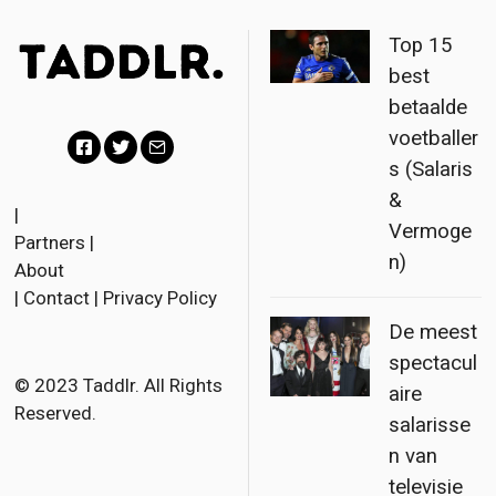
Top 15
best
betaalde
voetballer
s (Salaris
F
T
E
&
a
w
m
|
Vermoge
Partners
|
c
i
a
n)
About
e
t
i
|
Contact
|
Privacy Policy
b
t
l
De meest
o
e
spectacul
o
r
© 2023 Taddlr. All Rights
aire
Reserved.
k
salarisse
n van
televisie