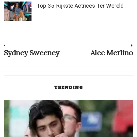
Top 35 Rijkste Actrices Ter Wereld
Post
Sydney Sweeney
Alec Merlino
Previous
N
post:
p
navigation
TRENDING