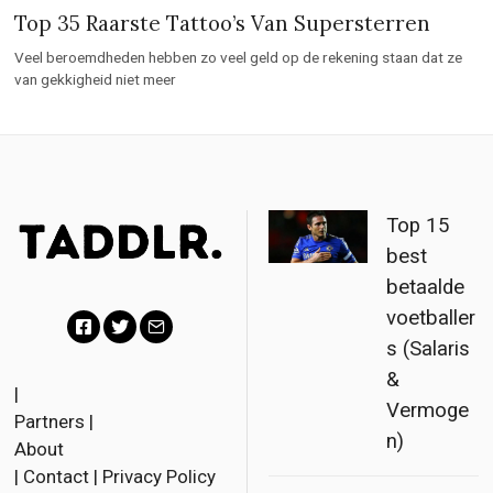
Top 35 Raarste Tattoo’s Van Supersterren
Veel beroemdheden hebben zo veel geld op de rekening staan dat ze
van gekkigheid niet meer
Top 15
best
betaalde
voetballer
s (Salaris
F
T
E
&
a
w
m
|
Vermoge
Partners
|
c
i
a
n)
About
e
t
i
|
Contact
|
Privacy Policy
b
t
l