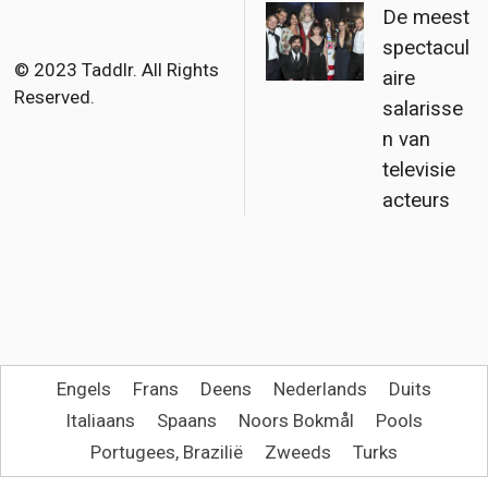
De meest
o
e
spectacul
o
r
© 2023 Taddlr. All Rights
aire
Reserved.
k
salarisse
n van
televisie
acteurs
Engels
Frans
Deens
Nederlands
Duits
Italiaans
Spaans
Noors Bokmål
Pools
Portugees, Brazilië
Zweeds
Turks