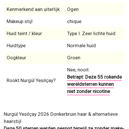
Kenmerkend aan uiterlijk
Ogen
Makeup stijl
chique
Huid teint / kleur
Type I: Zeer lichte huid
Huidtype
Normale huid
Oogkleur
Groen
Nee, nooit
Betrapt: Deze 55 rokende
Rookt Nurgül Yesilçay?
wereldsterren kunnen
niet zonder nicotine
Nurgül Yesilçay 2026 Donkerbruin haar & alternatieve
haarstijl
Deze 50 sterren werden gespot terwijl ze zonder make-