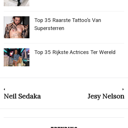
Top 35 Raarste Tattoo’s Van
Supersterren
Top 35 Rijkste Actrices Ter Wereld
Post
Neil Sedaka
Jesy Nelson
Previous
N
post:
p
navigation