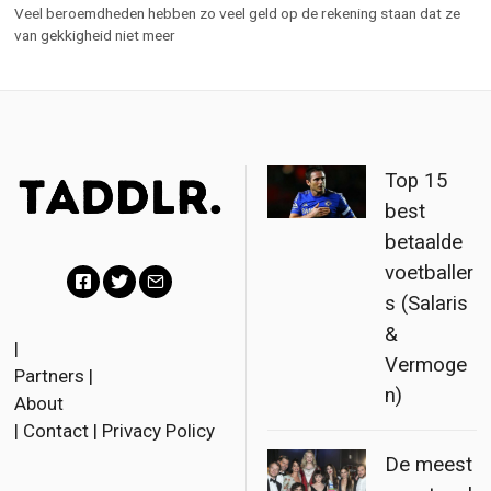
Veel beroemdheden hebben zo veel geld op de rekening staan dat ze
van gekkigheid niet meer
Top 15
best
betaalde
voetballer
s (Salaris
F
T
E
&
a
w
m
|
Vermoge
Partners
|
c
i
a
n)
About
e
t
i
|
Contact
|
Privacy Policy
b
t
l
De meest
o
e