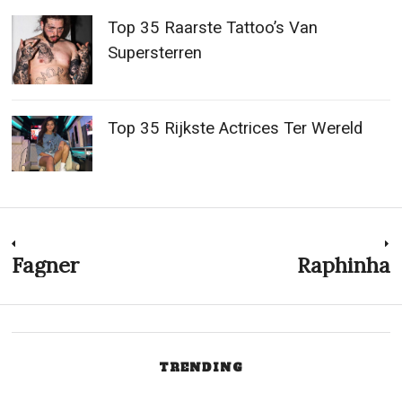
Top 35 Raarste Tattoo’s Van
Supersterren
Top 35 Rijkste Actrices Ter Wereld
Post
Fagner
Raphinha
Previous
N
post:
p
navigation
TRENDING