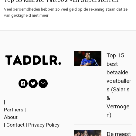
Veel beroemdheden hebben zo veel geld op de rekening staan dat ze
van gekkigheid niet meer
Top 15
best
betaalde
voetballer
s (Salaris
F
T
E
&
a
w
m
|
Vermoge
Partners
|
c
i
a
n)
About
e
t
i
|
Contact
|
Privacy Policy
b
t
l
De meest