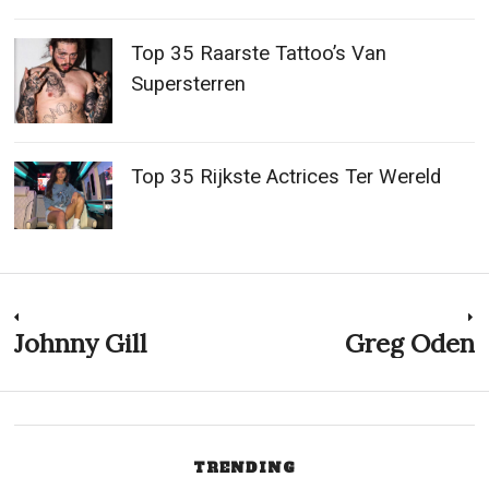
Top 35 Raarste Tattoo’s Van
Supersterren
Top 35 Rijkste Actrices Ter Wereld
Post
Johnny Gill
Greg Oden
Previous
N
post:
p
navigation
TRENDING