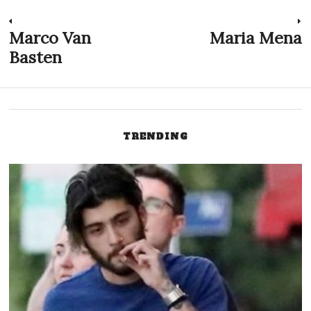
Post
Marco Van
Maria Mena
Previous
N
post:
p
Basten
navigation
TRENDING