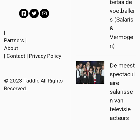
betaalde
voetballer
s (Salaris
F
T
E
&
a
w
m
|
Vermoge
Partners
|
c
i
a
n)
About
e
t
i
|
Contact
|
Privacy Policy
b
t
l
De meest
o
e
spectacul
o
r
© 2023 Taddlr. All Rights
aire
Reserved.
k
salarisse
n van
televisie
acteurs