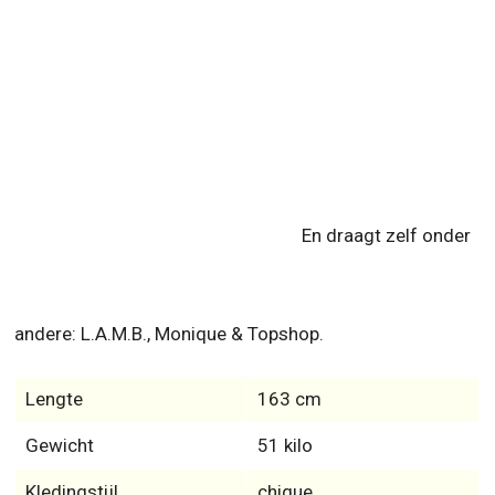
En draagt zelf onder
andere: L.A.M.B., Monique & Topshop.
Lengte
163 cm
Gewicht
51 kilo
Kledingstijl
chique