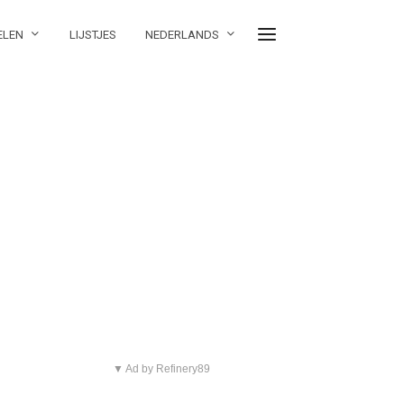
ELEN
LIJSTJES
NEDERLANDS
▼ Ad by Refinery89