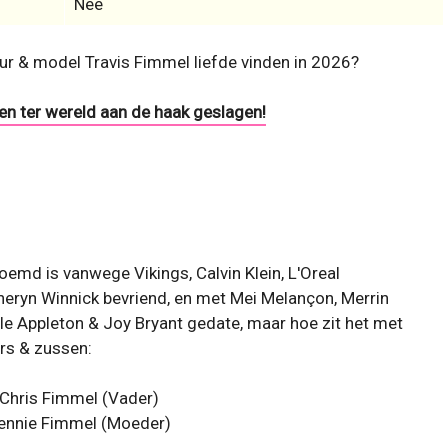
Nee
eur & model Travis Fimmel liefde vinden in 2026?
n ter wereld aan de haak geslagen!
oemd is vanwege Vikings, Calvin Klein, L'Oreal
heryn Winnick bevriend, en met Mei Melançon, Merrin
ole Appleton & Joy Bryant gedate, maar hoe zit het met
rs & zussen:
Chris Fimmel (Vader)
ennie Fimmel (Moeder)