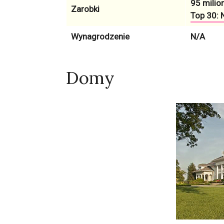
95 milion
Zarobki
Top 30: N
Wynagrodzenie
N/A
Domy