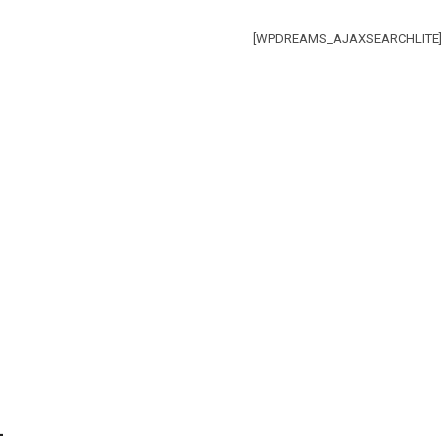
[WPDREAMS_AJAXSEARCHLITE]
n