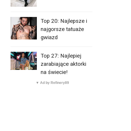
Top 20: Najlepsze i
najgorsze tatuaże
gwiazd
Top 27: Najlepiej
zarabiające aktorki
na świecie!
▼ Ad by Refinery89