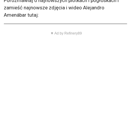
Porozmawiaj o najnowszych plotkach i pogłoskach i
zamieść najnowsze zdjęcia i wideo Alejandro
Amenábar tutaj:
▼ Ad by Refinery89