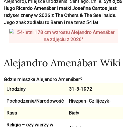
Alejandro), miejsce urodzenia: Santiago, Chile.
Syn ojca
Hugo Ricardo Amenábar i matki Josefina Cantos jest
reżyser znany w 2026 z
The Others & The Sea Inside
.
Jego znak zodiaku to
Baran
i ma teraz
54
lat.
Alejandro Amenábar Wiki
Gdzie mieszka Alejandro Amenábar?
Urodziny
31-3-1972
Pochodzenie/Narodowość
Hiszpan- Czilijczyk-
Rasa
Biały
Religia – czy wierzy w