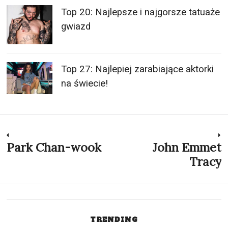
Top 20: Najlepsze i najgorsze tatuaże
gwiazd
Top 27: Najlepiej zarabiające aktorki
na świecie!
Nawigacja
Park Chan-wook
John Emmet
Previous
N
post:
p
Tracy
wpisu
TRENDING