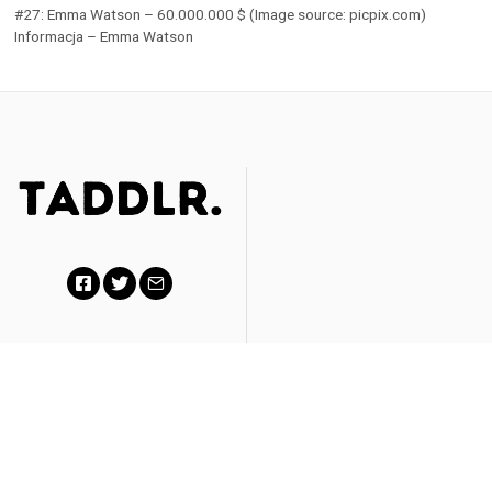
#27: Emma Watson – 60.000.000 $ (Image source: picpix.com)
Informacja – Emma Watson
F
T
E
a
w
m
|
Partners
|
c
i
a
About
|
Contact
|
Privacy
e
t
i
Policy
b
t
l
o
e