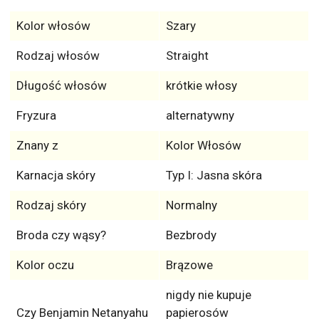
Fryzura
alternatywny
Znany z
Kolor Włosów
Karnacja skóry
Typ I: Jasna skóra
Rodzaj skóry
Normalny
Broda czy wąsy?
Bezbrody
Kolor oczu
Brązowe
nigdy nie kupuje
Czy Benjamin Netanyahu
papierosów
pali?
Top 40: Celebryci, którzy
palą papierosy
2026 fryzura