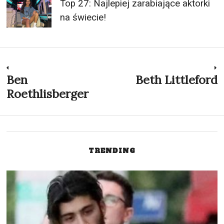
Nawigacja
Ben
Beth Littleford
Previous
N
post:
p
Roethlisberger
wpisu
TRENDING