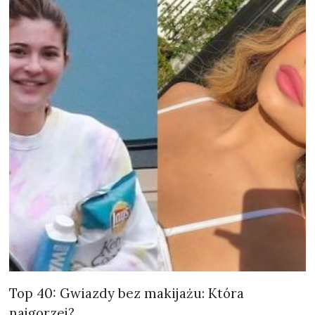
Top 40: Gwiazdy bez makijażu: Która
najgorzej?
#40 – Jennifer Lawrence (Image source: celebritytoob.com)
Informacja – Jennifer Lawrence