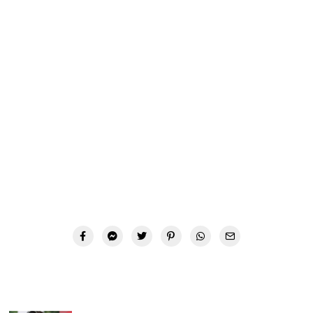
Top 40: Celebryci, którzy palą
papierosy
Top 40: Gwiazdy bez makijażu: Która