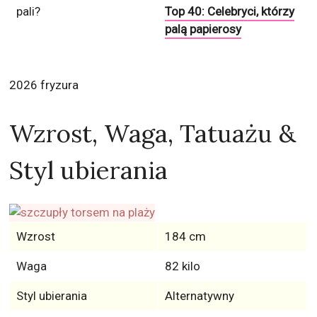
Wzrost, Waga, Tatuażu &
Styl ubierania
Wzrost
184 cm
Waga
82 kilo
Styl ubierania
Alternatywny
Ulubione kolory
czarny
Rozmiar buta
10
Nie
Czy Benjamin Netanyahu
Top 20: Najlepsze i