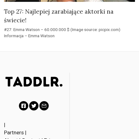
Top 27: Najlepiej zarabiające aktorki na
świecie!
#27: Emma Watson – 60.000.000 $ (Image source: picpix.com)
Informacja – Emma Watson
F
T
E
a
w
m
|
Partners
|
c
i
a