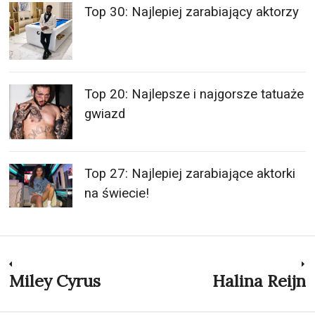
Top 30: Najlepiej zarabiający aktorzy
Top 20: Najlepsze i najgorsze tatuaże
gwiazd
Top 27: Najlepiej zarabiające aktorki
na świecie!
Nawigacja
Miley Cyrus
Halina Reijn
Previous
N
post:
p
wpisu