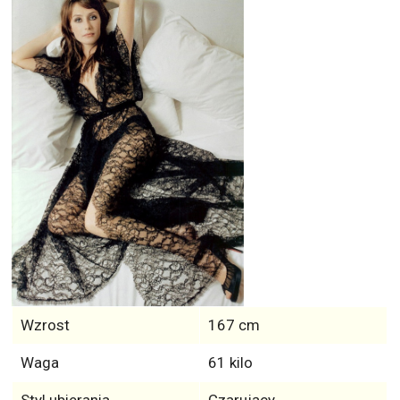
Wzrost
167 cm
Waga
61 kilo
Styl ubierania
Czarujący