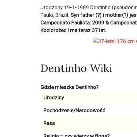
Urodzony 19-1-1989 Dentinho (pseudonim:
Paulo, Brazil.
Syn father (?) i mother(?) je
Campeonato Paulista: 2009 & Campeonato 
Koziorożec
i ma teraz
37
lat.
Dentinho Wiki
Gdzie mieszka Dentinho?
Urodziny
Pochodzenie/Narodowość
Rasa
Religia – czy wierzy w Boga?