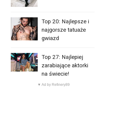
Top 20: Najlepsze i
najgorsze tatuaże
gwiazd
Top 27: Najlepiej
zarabiające aktorki
na świecie!
▼ Ad by Refinery89