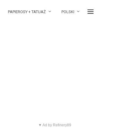
PAPIEROSY + TATUAŻ
POLSKI
▼ Ad by Refinery89