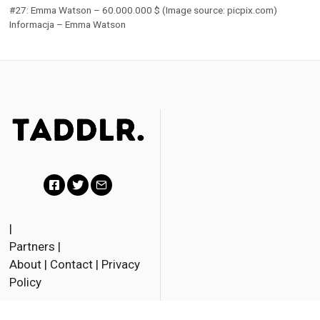
#27: Emma Watson – 60.000.000 $ (Image source: picpix.com)
Informacja – Emma Watson
F
T
E
a
w
m
|
Partners
|
c
i
a
About
|
Contact
|
Privacy
e
t
i
Policy
b
t
l
o
e