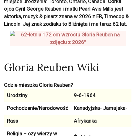
miejsce urodzenia: Toronto, Ontario, Canada.
Córka
ojca Cyril George Reuben i matki Pearl Avis Mills jest
aktorka, muzyk & pisarz znana w 2026 z
ER, Timecop &
Lincoln
. Jej znak zodiaku to
Bliźnięta
i ma teraz
62
lat.
Gloria Reuben Wiki
Gdzie mieszka Gloria Reuben?
Urodziny
9-6-1964
Pochodzenie/Narodowość
Kanadyjska- Jamajska-
Rasa
Afrykanka
Religia – czy wierzy w