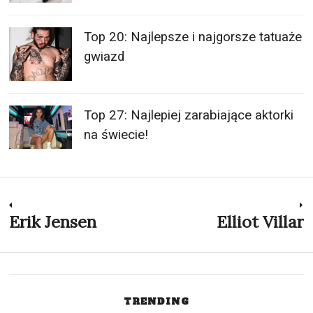
Top 20: Najlepsze i najgorsze tatuaże
gwiazd
Top 27: Najlepiej zarabiające aktorki
na świecie!
Nawigacja
Erik Jensen
Elliot Villar
Previous
N
post:
p
wpisu
TRENDING