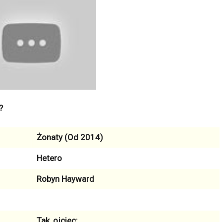
?
Żonaty (Od 2014)
Hetero
Robyn Hayward
Tak, ojciec: