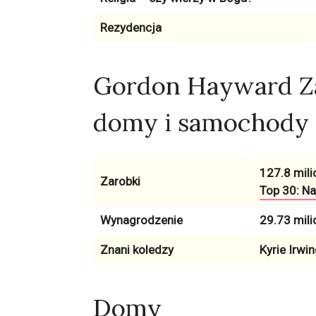
Rezydencja
Gordon Hayward Za
domy i samochody
127.8 mili
Zarobki
Top 30: Na
Wynagrodzenie
29.73 mili
Znani koledzy
Kyrie Irwi
Domy