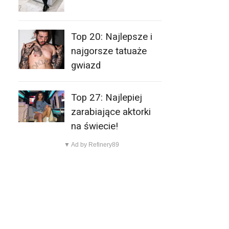
Top 20: Najlepsze i
najgorsze tatuaże
gwiazd
Top 27: Najlepiej
zarabiające aktorki
na świecie!
▼ Ad by Refinery89