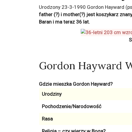
Urodzony 23-3-1990 Gordon Hayward (pseu
father (?) i mother(?) jest koszykarz zna
Baran
i ma teraz
36
lat.
S
Gordon Hayward W
Gdzie mieszka Gordon Hayward?
Urodziny
Pochodzenie/Narodowość
Rasa
Religia – czy wierzy w Boga?