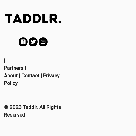
F
T
E
a
w
m
|
Partners
|
c
i
a
About
|
Contact
|
Privacy
e
t
i
Policy
b
t
l
o
e
o
r
© 2023 Taddlr. All Rights
Reserved.
k