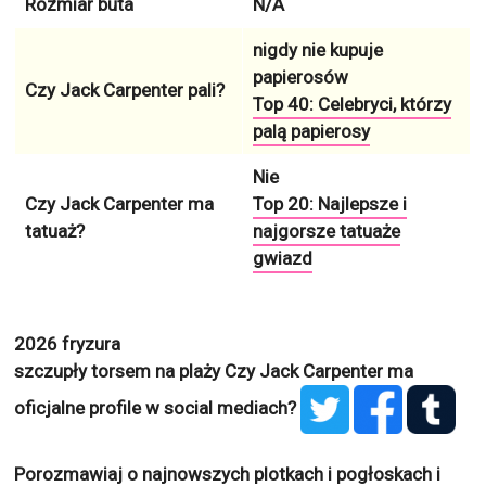
Rozmiar buta
N/A
nigdy nie kupuje
papierosów
Czy Jack Carpenter pali?
Top 40: Celebryci, którzy
palą papierosy
Nie
Czy Jack Carpenter ma
Top 20: Najlepsze i
tatuaż?
najgorsze tatuaże
gwiazd
2026 fryzura
szczupły torsem na plaży
Czy Jack Carpenter ma
oficjalne profile w social mediach?
Porozmawiaj o najnowszych plotkach i pogłoskach i