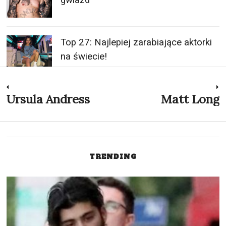
Top 27: Najlepiej zarabiające aktorki
na świecie!
Nawigacja
Ursula Andress
Matt Long
Previous
N
post:
p
wpisu
TRENDING