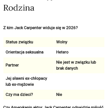
Rodzina
Z kim Jack Carpenter widuje się w 2026?
Status związku
Wolny
Orientacja seksualna
Hetero
Nie jest w związku lub
Partner
brak danych
Jej sławni ex-chłopacy
lub ex-mężowie
Czy ma dzieci?
Nie
Czy Amerykanin aktor Jack Carpenter odnajdzie miłość