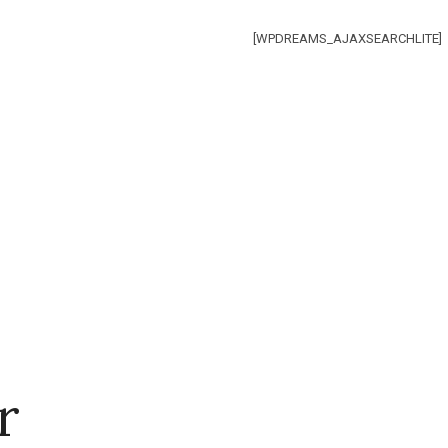
[WPDREAMS_AJAXSEARCHLITE]
r