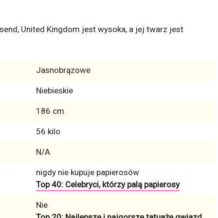
send, United Kingdom jest wysoka, a jej twarz jest
Jasnobrązowe
Niebieskie
186 cm
56 kilo
N/A
nigdy nie kupuje papierosów
Top 40: Celebryci, którzy palą papierosy
Nie
Top 20: Najlepsze i najgorsze tatuaże gwiazd