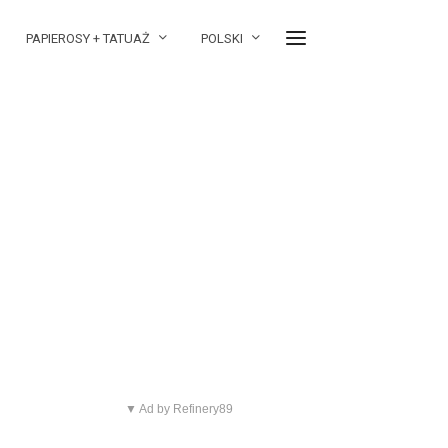
PAPIEROSY + TATUAŻ
POLSKI
▼ Ad by Refinery89