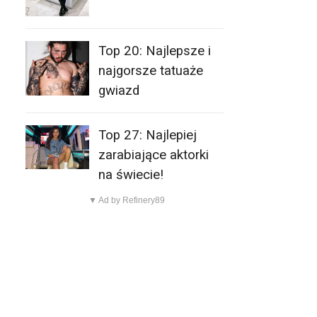
Top 20: Najlepsze i
najgorsze tatuaże
gwiazd
Top 27: Najlepiej
zarabiające aktorki
na świecie!
▼ Ad by Refinery89