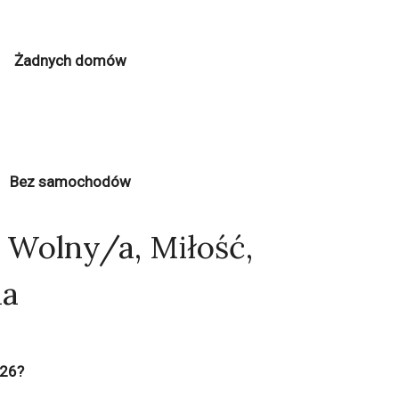
Żadnych domów
Bez samochodów
 Wolny/a, Miłość,
na
026?