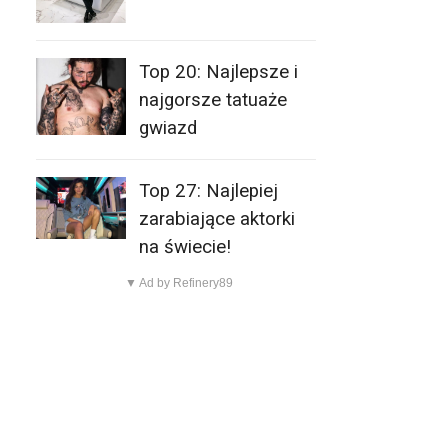
Top 20: Najlepsze i
najgorsze tatuaże
gwiazd
Top 27: Najlepiej
zarabiające aktorki
na świecie!
▼ Ad by Refinery89