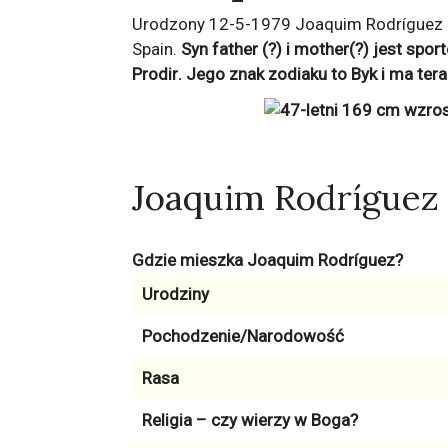
Urodzony 12-5-1979 Joaquim Rodríguez (
Spain.
Syn father (?) i mother(?) jest sp
Prodir
. Jego znak zodiaku to
Byk
i ma ter
Joaquim Rodríguez
Gdzie mieszka Joaquim Rodríguez?
Urodziny
Pochodzenie/Narodowość
Rasa
Religia – czy wierzy w Boga?