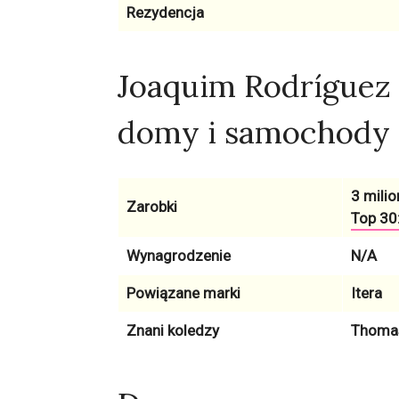
Rezydencja
Joaquim Rodríguez
domy i samochody
3 milio
Zarobki
Top 30:
Wynagrodzenie
N/A
Powiązane marki
Itera
Znani koledzy
Thomas