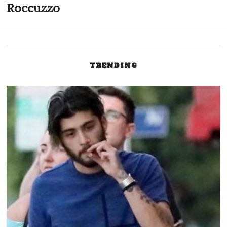
post:
p
Roccuzzo
wpisu
TRENDING