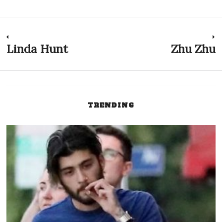
Nawigacja
Linda Hunt
Zhu Zhu
Previous
N
post:
p
wpisu
TRENDING