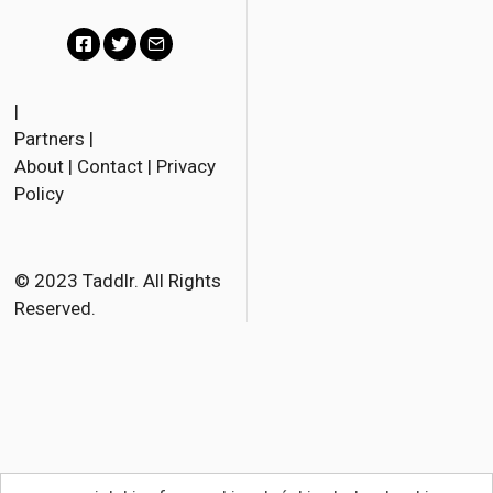
F
T
E
a
w
m
|
Partners
|
c
i
a
About
|
Contact
|
Privacy
e
t
i
Policy
b
t
l
o
e
o
r
© 2023 Taddlr. All Rights
Reserved.
k