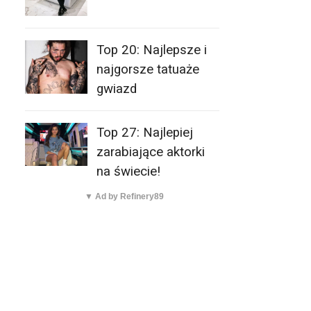
Top 20: Najlepsze i
najgorsze tatuaże
gwiazd
Top 27: Najlepiej
zarabiające aktorki
na świecie!
▼ Ad by Refinery89