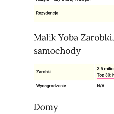
Rezydencja
Malik Yoba Zarobki
samochody
3.5 milio
Zarobki
Top 30: N
Wynagrodzenie
N/A
Domy