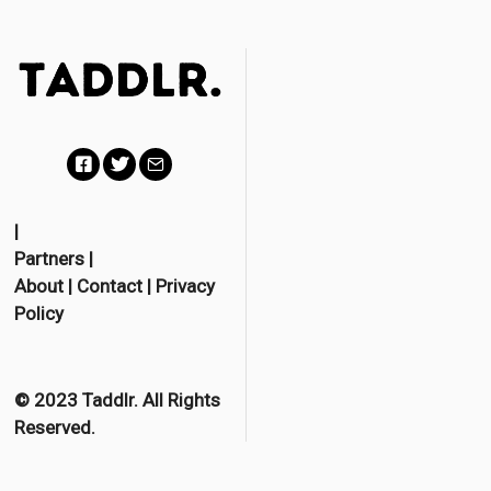
F
T
E
a
w
m
|
Partners
|
c
i
a
About
|
Contact
|
Privacy
e
t
i
Policy
b
t
l
o
e
o
r
© 2023 Taddlr. All Rights
Reserved.
k