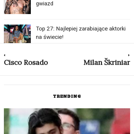
gwiazd
Top 27: Najlepiej zarabiające aktorki
na świecie!
Nawigacja
Cisco Rosado
Milan Škriniar
Previous
N
post:
p
wpisu
TRENDING