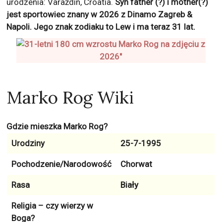
urodzenia: Varaždin, Croatia.
Syn father (?) i mother(?)
jest sportowiec znany w 2026 z
Dinamo Zagreb &
Napoli
. Jego znak zodiaku to
Lew
i ma teraz
31
lat.
Marko Rog Wiki
Gdzie mieszka Marko Rog?
Urodziny
25-7-1995
Pochodzenie/Narodowość
Chorwat
Rasa
Biały
Religia – czy wierzy w
Boga?