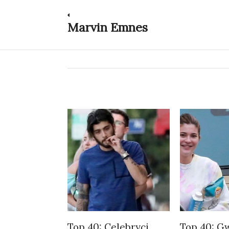
Nawigacja
Marvin Emnes
Previous
post:
wpisu
Top 40: Celebryci,
Top 40: G