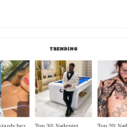
TRENDING
wiazdy bez
Top 30: Najlepiej
Top 20: Naj