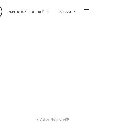
PAPIEROSY + TATUAŻ
POLSKI
▼ Ad by Refinery89