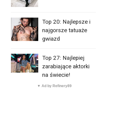
Top 20: Najlepsze i
najgorsze tatuaże
gwiazd
Top 27: Najlepiej
zarabiające aktorki
na świecie!
▼ Ad by Refinery89