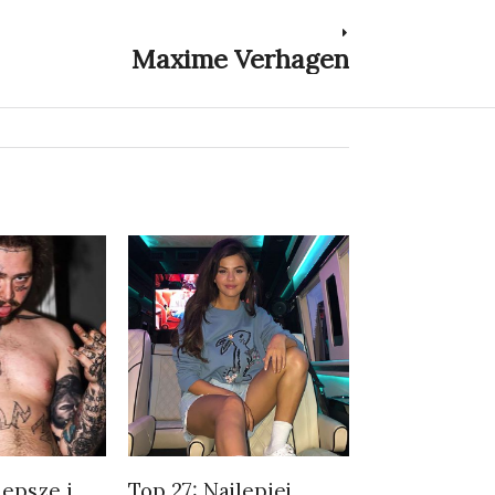
Maxime Verhagen
Next
post:
lepsze i
Top 27: Najlepiej