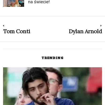
na świecie!
Nawigacja
Tom Conti
Dylan Arnold
Previous
N
post:
p
wpisu
TRENDING