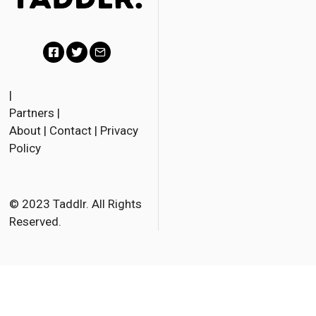
F
T
E
a
w
m
|
Partners
|
c
i
a
About
|
Contact
|
Privacy
e
t
i
Policy
b
t
l
o
e
o
r
© 2023 Taddlr. All Rights
Reserved.
k