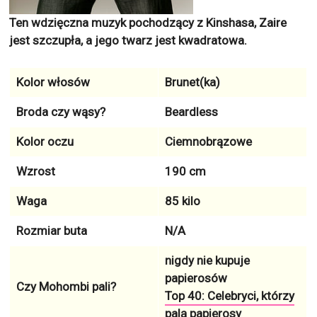
Ten wdzięczna muzyk pochodzący z Kinshasa, Zaire
jest szczupła, a jego twarz jest kwadratowa.
Kolor włosów
Brunet(ka)
Broda czy wąsy?
Beardless
Kolor oczu
Ciemnobrązowe
Wzrost
190 cm
Waga
85 kilo
Rozmiar buta
N/A
nigdy nie kupuje
papierosów
Czy Mohombi pali?
Top 40: Celebryci, którzy
palą papierosy