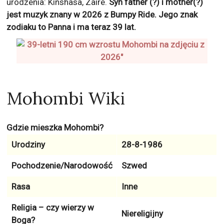
urodzenia: Kinshasa, Zaire.
Syn father (?) i mother(?)
jest muzyk znany w 2026 z
Bumpy Ride
. Jego znak
zodiaku to
Panna
i ma teraz
39
lat.
Mohombi Wiki
Gdzie mieszka Mohombi?
Urodziny
28-8-1986
Pochodzenie/Narodowość
Szwed
Rasa
Inne
Religia – czy wierzy w
Niereligijny
Boga?