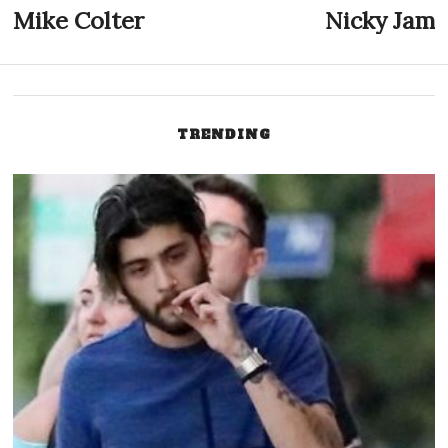
Nawigacja
Mike Colter
Nicky Jam
Previous
N
post:
p
wpisu
TRENDING