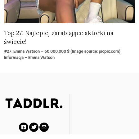
Top 27: Najlepiej zarabiające aktorki na
świecie!
#27: Emma Watson – 60.000.000 $ (Image source: picpix.com)
Informacja – Emma Watson
F
T
E