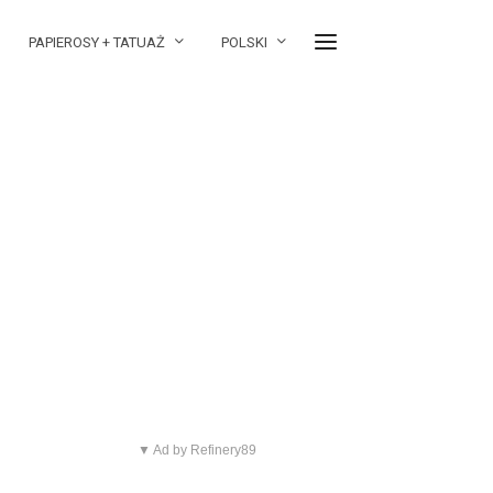
PAPIEROSY + TATUAŻ
POLSKI
▼ Ad by Refinery89