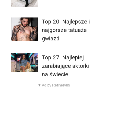
Top 20: Najlepsze i
najgorsze tatuaże
gwiazd
Top 27: Najlepiej
zarabiające aktorki
na świecie!
▼ Ad by Refinery89