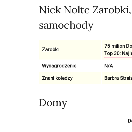
Nick Nolte Zarobki
samochody
75 milion Do
Zarobki
Top 30: Najl
Wynagrodzenie
N/A
Znani koledzy
Barbra Strei
Domy
D