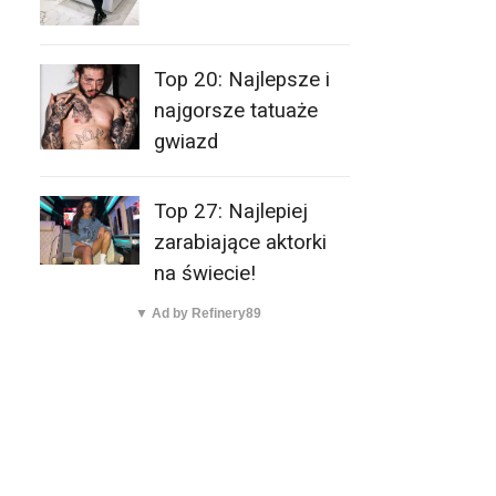
Top 20: Najlepsze i
najgorsze tatuaże
gwiazd
Top 27: Najlepiej
zarabiające aktorki
na świecie!
▼ Ad by Refinery89