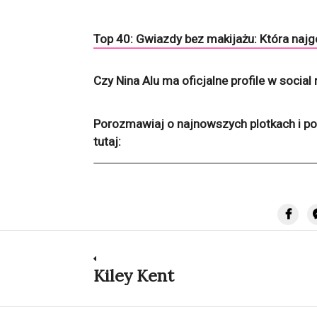
Top 40: Gwiazdy bez makijażu: Która najg
Czy Nina Alu ma oficjalne profile w socia
Porozmawiaj o najnowszych plotkach i po
tutaj:
Nawigacja
Kiley Kent
Previous
post:
wpisu