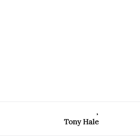
Tony Hale
Next
post: