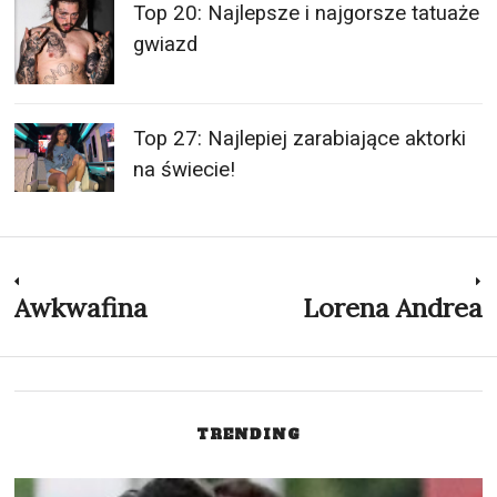
Top 20: Najlepsze i najgorsze tatuaże
gwiazd
Top 27: Najlepiej zarabiające aktorki
na świecie!
Nawigacja
Awkwafina
Lorena Andrea
Previous
N
post:
p
wpisu
TRENDING