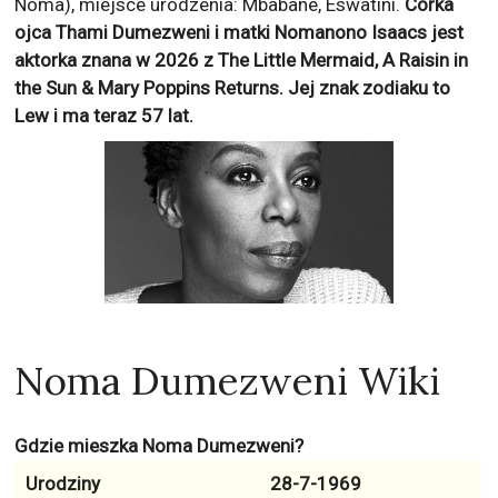
Noma), miejsce urodzenia: Mbabane, Eswatini.
Córka
ojca Thami Dumezweni i matki Nomanono Isaacs jest
aktorka znana w 2026 z
The Little Mermaid, A Raisin in
the Sun & Mary Poppins Returns
. Jej znak zodiaku to
Lew
i ma teraz
57
lat.
Noma Dumezweni Wiki
Gdzie mieszka Noma Dumezweni?
Urodziny
28-7-1969