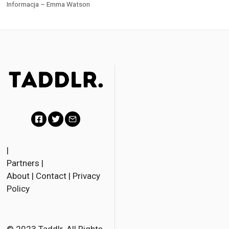
Informacja – Emma Watson
F
T
E
a
w
m
|
Partners
|
c
i
a
About
|
Contact
|
Privacy
e
t
i
Policy
b
t
l
o
e
o
r