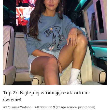
Top 27: Najlepiej zarabiające aktorki na
świecie!
#27: Emma Watson – 60.000.000 $ (Image source: picpix.com)