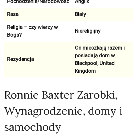
Pochodzenie/Narodowość
Anglik
Rasa
Biały
Religia – czy wierzy w
Niereligijny
Boga?
On mieszkają razem i
posiadają dom w
Rezydencja
Blackpool, United
Kingdom
Ronnie Baxter Zarobki,
Wynagrodzenie, domy i
samochody