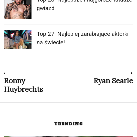
gwiazd
Top 27: Najlepiej zarabiające aktorki
na świecie!
Nawigacja
Ronny
Ryan Searle
Previous
N
post:
p
Huybrechts
wpisu
TRENDING